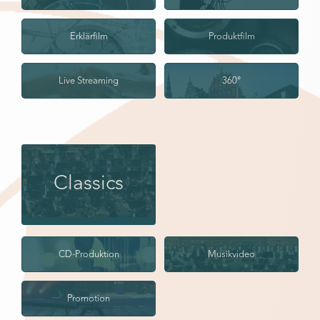
Erklärfilm
Produktfilm
Live Streaming
360°
Classics
CD-Produktion
Musikvideo
Promotion